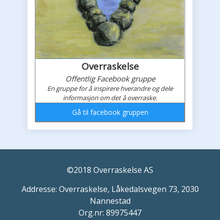
Overraskelse
Offentlig Facebook gruppe
En gruppe for å inspirere hverandre og dele
informasjon om det å overraske.
Gå til facebook gruppen
Overraskelses faceboook feed
©2018 Overraskelse AS
Addresse: Overraskelse, Låkedalsvegen 73, 2030
Nannestad
Org.nr: 89975447