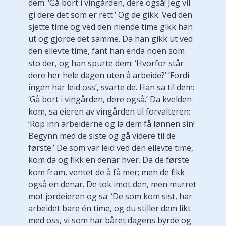
dem: ‘Gå bort i vingården, dere også! Jeg vil
gi dere det som er rett.’ Og de gikk. Ved den
sjette time og ved den niende time gikk han
ut og gjorde det samme. Da han gikk ut ved
den ellevte time, fant han enda noen som
sto der, og han spurte dem: ‘Hvorfor står
dere her hele dagen uten å arbeide?’ ‘Fordi
ingen har leid oss’, svarte de. Han sa til dem:
‘Gå bort i vingården, dere også.’ Da kvelden
kom, sa eieren av vingården til forvalteren:
‘Rop inn arbeiderne og la dem få lønnen sin!
Begynn med de siste og gå videre til de
første.’ De som var leid ved den ellevte time,
kom da og fikk en denar hver. Da de første
kom fram, ventet de å få mer; men de fikk
også en denar. De tok imot den, men murret
mot jordeieren og sa: ‘De som kom sist, har
arbeidet bare én time, og du stiller dem likt
med oss, vi som har båret dagens byrde og