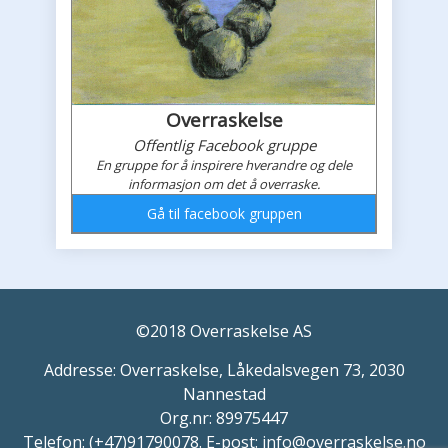
Overraskelse
Offentlig Facebook gruppe
En gruppe for å inspirere hverandre og dele
informasjon om det å overraske.
Gå til facebook gruppen
Overraskelses faceboook feed
©2018 Overraskelse AS
Addresse: Overraskelse, Låkedalsvegen 73, 2030
Nannestad
Org.nr: 89975447
Telefon:
(+47)91790078
. E-post:
info@overraskelse.no