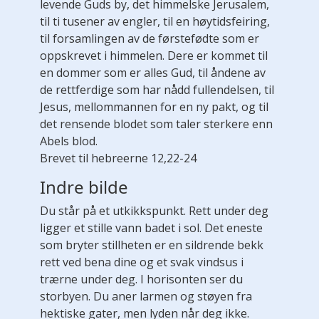
levende Guds by, det himmelske Jerusalem,
til ti tusener av engler, til en høytidsfeiring,
til forsamlingen av de førstefødte som er
oppskrevet i himmelen. Dere er kommet til
en dommer som er alles Gud, til åndene av
de rettferdige som har nådd fullendelsen, til
Jesus, mellommannen for en ny pakt, og til
det rensende blodet som taler sterkere enn
Abels blod.
Brevet til hebreerne 12,22-24
Indre bilde
Du står på et utkikkspunkt. Rett under deg
ligger et stille vann badet i sol. Det eneste
som bryter stillheten er en sildrende bekk
rett ved bena dine og et svak vindsus i
trærne under deg. I horisonten ser du
storbyen. Du aner larmen og støyen fra
hektiske gater, men lyden når deg ikke.