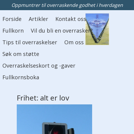
Oppmuntrer til overraskende godhet i hverdagen
Hovedmeny
Forside
Artikler
Kontakt oss
Fullkorn
Vil du bli en overrasker?
Tips til overraskelser
Om oss
Søk om støtte
Overraskelseskort og -gaver
Fullkornsboka
Frihet: alt er lov