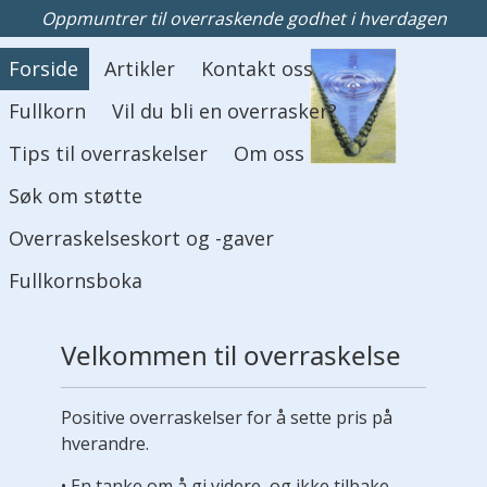
Oppmuntrer til overraskende godhet i hverdagen
Hovedmeny
Forside
Artikler
Kontakt oss
Fullkorn
Vil du bli en overrasker?
Tips til overraskelser
Om oss
Søk om støtte
Overraskelseskort og -gaver
Fullkornsboka
Velkommen til overraskelse
Positive overraskelser for å sette pris på
hverandre.
• En tanke om å gi videre, og ikke tilbake.