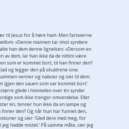
ær til Jesus for å høre ham. Men fariseerne
imellom: «Denne mannen tar imot syndere
alte han dem denne lignelsen: «Dersom en
n av dem, lar han ikke da de nittini være
den som er kommet bort, til han finner den?
glad og legger den på skuldrene sine.
sammen venner og naboer og sier til dem:
et igjen den sauen som var kommet bort.’
 større glede i himmelen over én synder
ferdige som ikke trenger omvendelse. Eller
ster én, tenner hun ikke da en lampe og
un finner den? Og når hun har funnet den,
koner og sier: ‘Gled dere med meg, for
 jeg hadde mistet.’ På samme måte, sier jeg