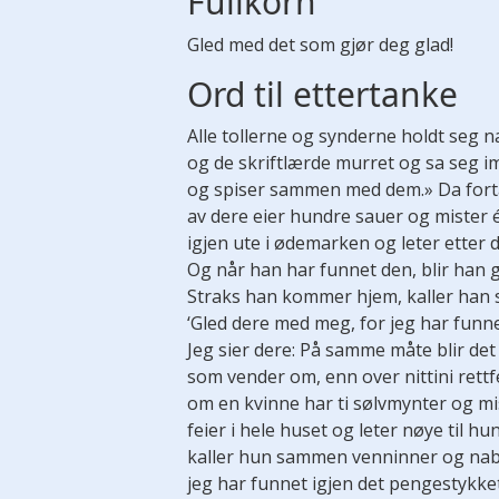
Fullkorn
Gled med det som gjør deg glad!
Ord til ettertanke
Alle tollerne og synderne holdt seg n
og de skriftlærde murret og sa seg 
og spiser sammen med dem.» Da fort
av dere eier hundre sauer og mister é
igjen ute i ødemarken og leter etter 
Og når han har funnet den, blir han 
Straks han kommer hjem, kaller han 
‘Gled dere med meg, for jeg har funn
Jeg sier dere: På samme måte blir det
som vender om, enn over nittini rett
om en kvinne har ti sølvmynter og mi
feier i hele huset og leter nøye til h
kaller hun sammen venninner og nabo
jeg har funnet igjen det pengestykket