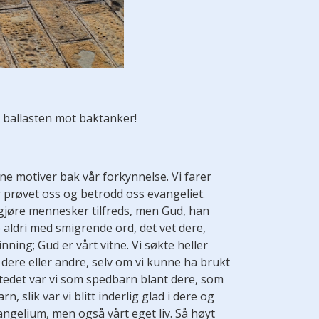
 ballasten mot baktanker!
rene motiver bak vår forkynnelse. Vi farer
ar prøvet oss og betrodd oss evangeliet.
å gjøre mennesker tilfreds, men Gud, han
 aldri med smigrende ord, det vet dere,
ning; Gud er vårt vitne. Vi søkte heller
ere eller andre, selv om vi kunne ha brukt
stedet var vi som spedbarn blant dere, som
 slik var vi blitt inderlig glad i dere og
angelium, men også vårt eget liv. Så høyt