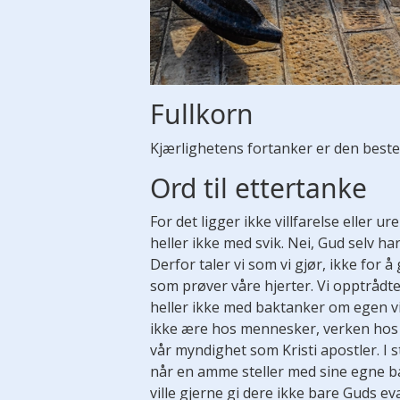
Fullkorn
Kjærlighetens fortanker er den beste
Ord til ettertanke
For det ligger ikke villfarelse eller u
heller ikke med svik. Nei, Gud selv h
Derfor taler vi som vi gjør, ikke for 
som prøver våre hjerter. Vi opptrådte
heller ikke med baktanker om egen vin
ikke ære hos mennesker, verken hos d
vår myndighet som Kristi apostler. I 
når en amme steller med sine egne barn,
ville gjerne gi dere ikke bare Guds ev